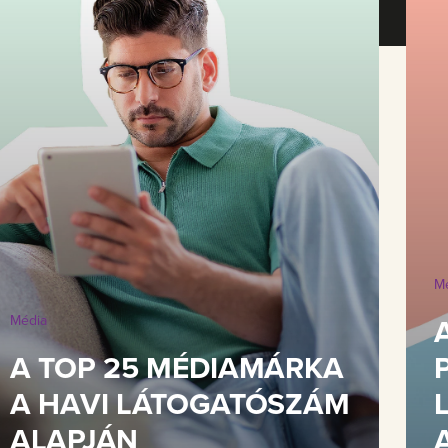
M
Média
A TOP 25 MÉDIAMÁRKA
A HAVI LÁTOGATÓSZÁM
ALAPJÁN