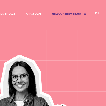
EN
DMTK 2025
KAPCSOLAT
HELLOGREENWEB.HU
önyve 2024