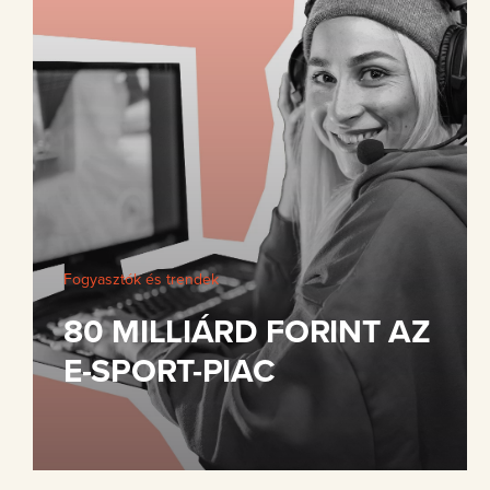
Fogyasztók és trendek
80 MILLIÁRD FORINT AZ
E-SPORT-PIAC