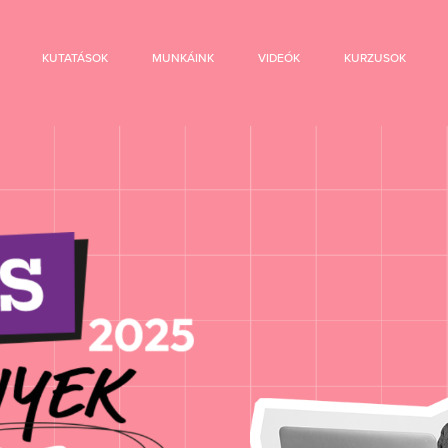
KUTATÁSOK
MUNKÁINK
VIDEÓK
KURZUSOK
édia Tények K