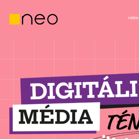
HÍREK
Digitális M