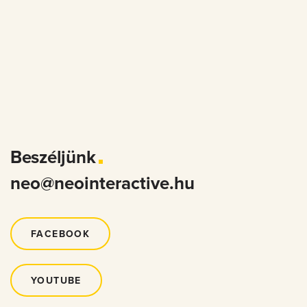
Beszéljünk
neo@neointeractive.hu
FACEBOOK
YOUTUBE