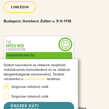
LINKEDIN
Budapest, Gombocz Zoltán u. 9 H-1118
Sütiket használunk az oldalunk megfelelő
működésének biztosításához és az oldalunk
0.18g
2
CO
kibocsátás
látogatottságának elemzéséhez. További
megtekintésenként
részleteket a
sütitájékoztató
tartalmaz.
Szigorúan kötelező sütik
A hellogreenweb.hu mérése alapján
Szigorúan kötelező sütik
© 2026 Neo Interactive All Rights Reserved.
ÖSSZES SÜTI
Adatvédelmi Tájékoztató
Süti beállítások módosítása