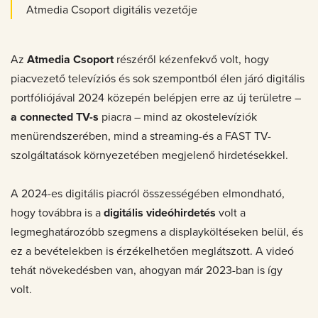
Atmedia Csoport digitális vezetője
Az
Atmedia Csoport
részéről kézenfekvő volt, hogy
piacvezető televíziós és sok szempontból élen járó digitális
portfóliójával 2024 közepén belépjen erre az új területre –
a connected TV-s
piacra – mind az okostelevíziók
menürendszerében, mind a streaming-és a FAST TV-
szolgáltatások környezetében megjelenő hirdetésekkel.
A 2024-es digitális piacról összességében elmondható,
hogy továbbra is a
digitális videóhirdetés
volt a
legmeghatározóbb szegmens a displayköltéseken belül, és
ez a bevételekben is érzékelhetően meglátszott. A videó
tehát növekedésben van, ahogyan már 2023-ban is így
volt.