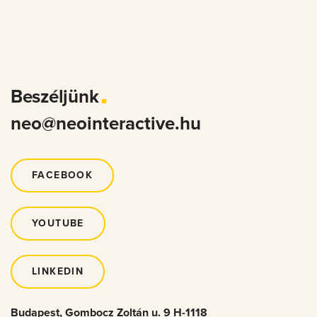
Beszéljünk
neo@neointeractive.hu
FACEBOOK
YOUTUBE
LINKEDIN
Budapest, Gombocz Zoltán u. 9 H-1118