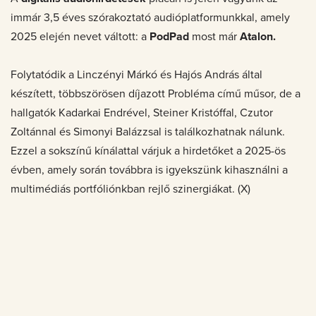
immár 3,5 éves szórakoztató audióplatformunkkal, amely
2025 elején nevet váltott: a
PodPad
most már
Atalon.
Folytatódik a Linczényi Márkó és Hajós András által
készített, többszörösen díjazott Probléma című műsor, de a
hallgatók Kadarkai Endrével, Steiner Kristóffal, Czutor
Zoltánnal és Simonyi Balázzsal is találkozhatnak nálunk.
Ezzel a sokszínű kínálattal várjuk a hirdetőket a 2025-ös
évben, amely során továbbra is igyekszünk kihasználni a
multimédiás portfóliónkban rejlő szinergiákat. (X)