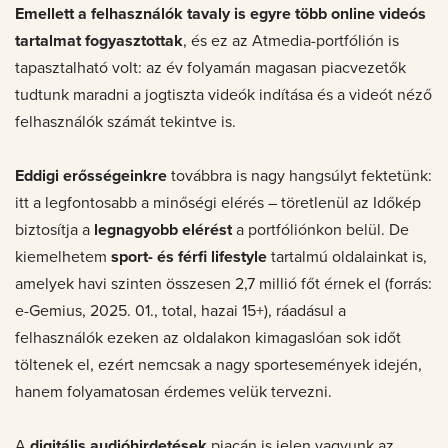
Emellett a felhasználók tavaly is egyre több online videós
tartalmat fogyasztottak
, és ez az Atmedia-portfólión is
tapasztalható volt: az év folyamán magasan piacvezetők
tudtunk maradni a jogtiszta videók indítása és a videót néző
felhasználók számát tekintve is.
Eddigi erősségeinkre
továbbra is nagy hangsúlyt fektetünk:
itt a legfontosabb a minőségi elérés – töretlenül az Időkép
biztosítja a
legnagyobb elérést
a portfóliónkon belül. De
kiemelhetem
sport- és férfi lifestyle
tartalmú oldalainkat is,
amelyek havi szinten összesen 2,7 millió főt érnek el (forrás:
e-Gemius, 2025. 01., total, hazai 15+), ráadásul a
felhasználók ezeken az oldalakon kimagaslóan sok időt
töltenek el, ezért nemcsak a nagy sportesemények idején,
hanem folyamatosan érdemes velük tervezni.
A
digitális audióhirdetések
piacán is jelen vagyunk az