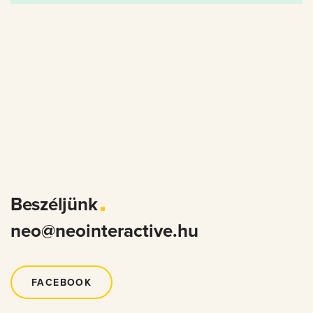
Beszéljünk
neo@neointeractive.hu
FACEBOOK