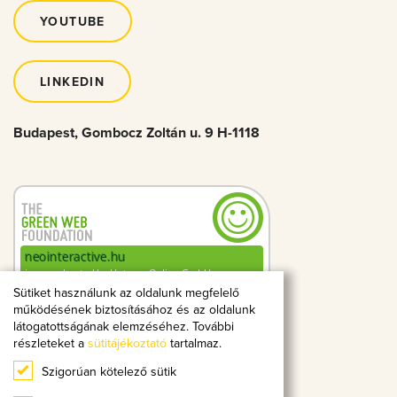
YOUTUBE
LINKEDIN
Budapest, Gombocz Zoltán u. 9 H-1118
Sütiket használunk az oldalunk megfelelő
működésének biztosításához és az oldalunk
0.18g
2
CO
kibocsátás
látogatottságának elemzéséhez. További
megtekintésenként
részleteket a
sütitájékoztató
tartalmaz.
Szigorúan kötelező sütik
A hellogreenweb.hu mérése alapján