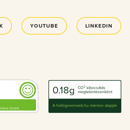
K
YOUTUBE
LINKEDIN
0.18g
2
CO
kibocsátás
megtekintésenként
A hellogreenweb.hu mérése alapján