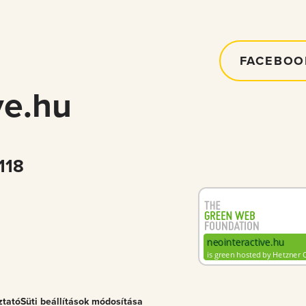
FACEBOO
ve.hu
118
ztató
Süti beállítások módosítása