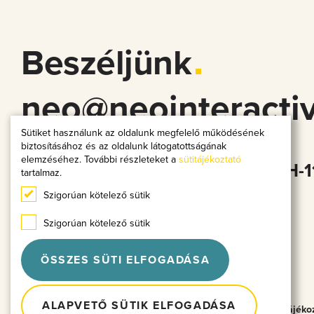
Beszéljünk
neo@neointeracti
Sütiket használunk az oldalunk megfelelő működésének
biztosításához és az oldalunk látogatottságának
elemzéséhez. További részleteket a
sütitájékoztató
Budapest, Gombocz Zoltán u. 9 H-1
tartalmaz.
Szigorúan kötelező sütik
Szigorúan kötelező sütik
ÖSSZES SÜTI ELFOGADÁSA
ALAPVETŐ SÜTIK ELFOGADÁSA
© 2026 Neo Interactive All Rights Reserved.
Adatvédelmi Tájéko